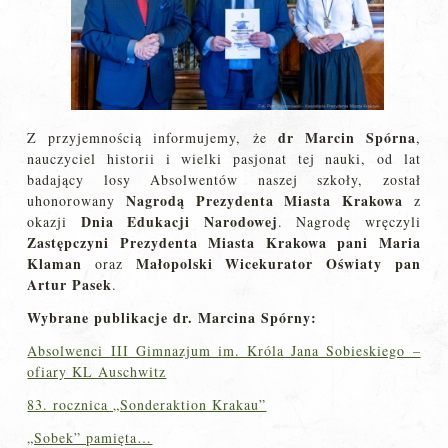
dr Marcin Spórna
Z przyjemnością informujemy, że
,
nauczyciel historii i wielki pasjonat tej nauki, od lat
badający losy Absolwentów naszej szkoły, został
Nagrodą Prezydenta Miasta Krakowa
uhonorowany
z
Dnia Edukacji Narodowej
okazji
. Nagrodę wręczyli
Zastępczyni Prezydenta Miasta Krakowa pani Maria
Klaman
Małopolski Wicekurator Oświaty pan
oraz
Artur Pasek
.
Wybrane publikacje dr. Marcina Spórny:
Absolwenci III Gimnazjum im. Króla Jana Sobieskiego –
ofiary KL Auschwitz
83. rocznica „Sonderaktion Krakau”
„Sobek” pamięta…