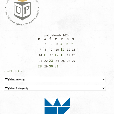
październik 2024
P
W
Ś
C
P
S
N
4
5
6
1
2
3
11
7
8
9
10
12
13
15
17
18
14
16
19
20
23
21
22
24
25
26
27
28
30
31
29
« wrz
lis »
Archiwum
Kategorie
wpisów
na
stronie