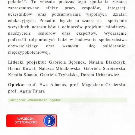
pokoleń”. To właśnie podczas tego spotkania zostaną
zaprezentowane efekty pracy zespołów, integracji
uczestników oraz podsumowania wspólnych działań
edukacyjnych. Ponadto, będzie to szansa na spotkanie
wszystkich uczestników i odbiorców projektu: młodzieży,
nauczycieli, seniorów oraz ekspertów. Wydarzenie
podkreśli rolę młodych ludzi w budowaniu społeczeństwa
obywatelskiego oraz wzmocni ideę solidarności
międzypokoleniowej.
Liderki projektu:
Gabriela Bębenek, Natalia Błaszczyk,
Hanna Kowal, Natasza Młodkowska, Gabriela Sarbiewska,
Kamila Ślanda, Gabriela Trybalska, Dorota Urbanowicz
Opieka:
prof. Ewa Adamus, prof. Magdalena Czaderska,
prof. Agata Tatara
Kategoria:
Wiadomości ogólne