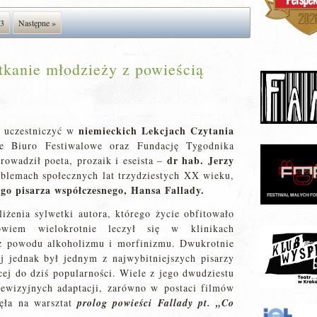
3
Następne »
otkanie młodzieży z powieścią
niemieckich Lekcjach Czytania
ę uczestniczyć w
e Biuro Festiwalowe oraz Fundację Tygodnika
dr hab. Jerzy
rowadził poeta, prozaik i eseista –
oblemach społecznych lat trzydziestych XX wieku,
go pisarza współczesnego, Hansa Fallady.
iżenia sylwetki autora, którego życie obfitowało
iem wielokrotnie leczył się w klinikach
 z powodu alkoholizmu i morfinizmu. Dwukrotnie
j jednak był jednym z najwybitniejszych pisarzy
ej do dziś popularności. Wiele z jego dwudziestu
lewizyjnych adaptacji, zarówno w postaci filmów
ięła na warsztat
prolog powieści Fallady pt. „Co