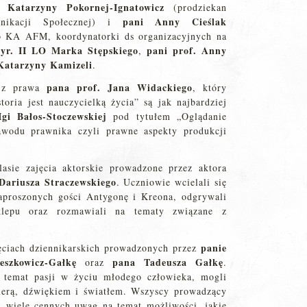
 Katarzyny Pokornej-Ignatowicz
(prodziekan
pani Anny Cieślak
nikacji Społecznej) i
go KA AFM, koordynatorki ds organizacyjnych na
yr. II LO Marka Stępskiego
pani prof. Anny
,
 Katarzyny Kamizeli
.
pana prof. Jana Widackiego
w z prawa
, który
oria jest nauczycielką życia” są jak najbardziej
gi Bałos-Stoczewskiej
pod tytułem „Oglądanie
awodu prawnika czyli prawne aspekty produkcji
asie zajęcia aktorskie prowadzone przez aktora
Dariusza Straczewskiego
. Uczniowie wcielali się
aproszonych gości Antygonę i Kreona, odgrywali
sklepu oraz rozmawiali na tematy związane z
panie
jęciach dziennikarskich prowadzonych przez
szkowicz-Gałkę
pana Tadeusza Gałkę
oraz
.
 temat pasji w życiu młodego człowieka, mogli
merą, dźwiękiem i światłem. Wszyscy prowadzący
i wiele cennych uwag na temat możliwości, jakie