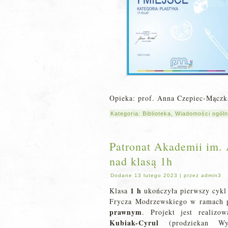
Opieka: prof. Anna Czepiec-Mączk
Kategoria:
Biblioteka
,
Wiadomości ogól
Patronat Akademii im.
nad klasą 1h
Dodane
13 lutego 2023
|
przez
admin3
1 h
Klasa
ukończyła pierwszy cykl
Frycza Modrzewskiego w ramach p
prawnym
. Projekt jest realiz
Kubiak-Cyrul
(prodziekan Wyd