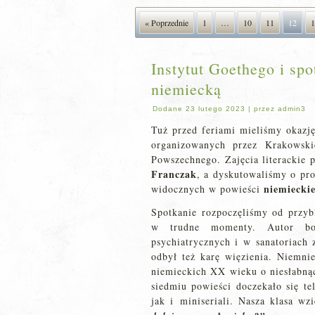
« Poprzednie
1
…
10
11
12
1
Instytut Goethego i sp
niemiecką
Dodane
23 lutego 2023
|
przez
admin3
Tuż przed feriami mieliśmy okazj
organizowanych przez Krakowski
Powszechnego. Zajęcia literackie p
Franczak
, a dyskutowaliśmy o pr
niemieckie
widocznych w powieści
Spotkanie rozpoczęliśmy od przybl
w trudne momenty. Autor bow
psychiatrycznych i w sanatoriach
odbył też karę więzienia. Niemnie
niemieckich XX wieku o niesłabnąc
siedmiu powieści doczekało się te
jak i miniseriali. Nasza klasa wz