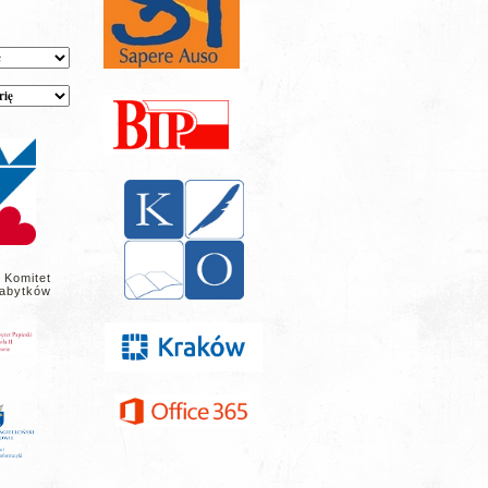
 Komitet
abytków