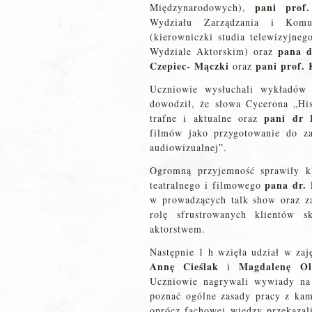
pani prof.
Międzynarodowych),
Wydziału Zarządzania i Komu
(kierowniczki studia telewizyjne
pana d
Wydziale Aktorskim) oraz
Czepiec- Mączki
pani prof.
oraz
Uczniowie wysłuchali wykładó
dowodził, że słowa Cycerona „Hist
pani dr I
trafne i aktualne oraz
filmów jako przygotowanie do z
audiowizualnej”.
Ogromną przyjemność sprawiły kl
pana dr. 
teatralnego i filmowego
w prowadzących talk show oraz z
rolę sfrustrowanych klientów 
aktorstwem.
Następnie 1 h wzięła udział w za
Annę Cieślak
Magdalenę Ole
i
Uczniowie nagrywali wywiady na
poznać ogólne zasady pracy z ka
oprócz fachowej wiedzy przekazal