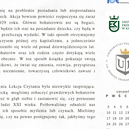
ię na problemie posiadania lub nieposiadania
ch. Akcja bowiem powieści rozpoczyna się zaraz
29 roku. Główni bohaterowie nie są bogaci,
 będzie ich stać na posiadanie dziecka, czy będą w
ie przeliczają wydatki. W taki sposób otrzymujemy
yzysem późnej ery kapitalizmu, a jednocześnie
eniło się wiele od ponad dziewięćdziesięciu lat.
haterów oraz ich rodzin często dotykają wiele
 obecnie. W ten sposób książka pokazuje swoją
ikowi, że świat się zmienia, rozwija, przyspiesza
ą niezmienne, towarzyszą człowiekowi zawsze i
nia Lekcja Czytania była niezwykle inspirująca.
emiecką mogliśmy zobaczyć prawdziwych bohaterów
sierpie
P
W
Ś
C
zeć w głąb siebie i zastanowić się, czy poruszane
 ludzi XXI wieku. Próbowaliśmy odnaleźć nas
3
4
5
6
, ich sposobie myślenia lub czynach. Mieliśmy
10
11
12
1
 się, czy na pewno postępujemy tak, jakbyśmy tego
17
18
19
2
24
25
26
2