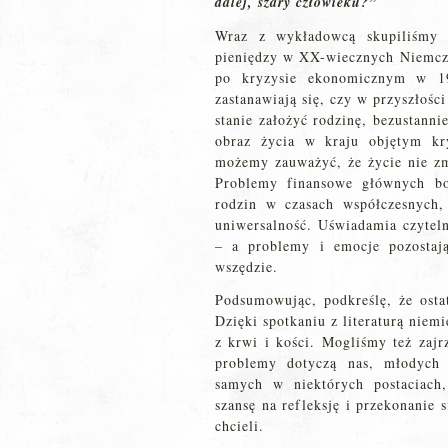
dalej, szary człowieku?”
Wraz z wykładowcą skupiliśmy s
pieniędzy w XX-wiecznych Niemcze
po kryzysie ekonomicznym w 19
zastanawiają się, czy w przyszłości
stanie założyć rodzinę, bezustann
obraz życia w kraju objętym kr
możemy zauważyć, że życie nie zmi
Problemy finansowe głównych bo
rodzin w czasach współczesnych,
uniwersalność. Uświadamia czyteln
– a problemy i emocje pozostaj
wszędzie.
Podsumowując, podkreślę, że ostat
Dzięki spotkaniu z literaturą ni
z krwi i kości. Mogliśmy też zajr
problemy dotyczą nas, młodych
samych w niektórych postaciach
szansę na refleksję i przekonanie
chcieli.