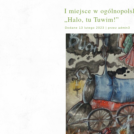
I miejsce w ogólnopols
„Halo, tu Tuwim!”
Dodane
13 lutego 2023
|
przez
admin3