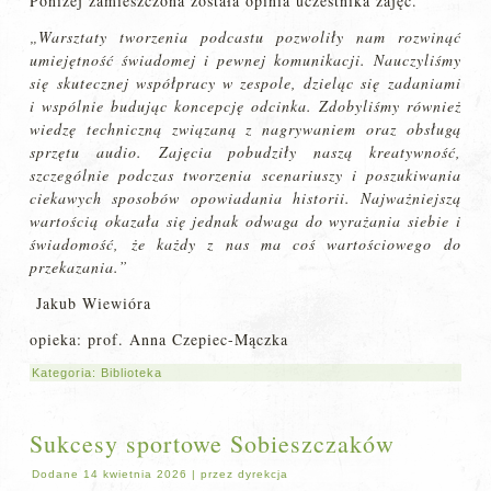
Poniżej zamieszczona została opinia uczestnika zajęć.
„Warsztaty tworzenia podcastu pozwoliły nam rozwinąć
umiejętność świadomej i pewnej komunikacji. Nauczyliśmy
się skutecznej współpracy w zespole, dzieląc się zadaniami
i
wspólnie
budując koncepcję odcinka. Zdobyliśmy również
wiedzę techniczną związaną z nagrywaniem oraz obsługą
sprzętu audio. Zajęcia pobudziły naszą kreatywność,
szczególnie podczas tworzenia scenariuszy i poszukiwania
ciekawych sposobów opowiadania historii. Najważniejszą
wartością okazała się jednak odwaga do wyrażania siebie i
świadomość, że każdy z nas ma coś wartościowego do
przekazania.”
Jakub Wiewióra
opieka: prof. Anna Czepiec-Mączka
Kategoria:
Biblioteka
Sukcesy sportowe Sobieszczaków
Dodane
14 kwietnia 2026
|
przez
dyrekcja