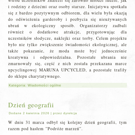
wśród uczestników znaleźli się zarówno młodzi ludzie, jak
i rodziny z dziećmi oraz osoby starsze. Inicjatywa spotkała
się z bardzo pozytywnym odbiorem, dla wielu była okazją
do odświeżenia garderoby i pozbycia się nieużywanych
ubrań w ekologiczny sposób. Organizatorzy zadbali
również o dodatkowe atrakcje, przygotowując dla
uczestników słodycze, naklejki oraz torby. Celem projektu
było nie tylko zwiększenie świadomości ekologicznej, ale
także pokazanie, że moda może być jednocześnie
kreatywna i odpowiedzialna. Pozostałe ubrania nie
zmarnowały się, część z nich została przekazana marce
upcyclingowej MARUNA UPCYCLED, a pozostałe trafiły
do sklepu charytatywnego.
Kategoria:
Wiadomości ogólne
Dzień geografii
Dodane
2 kwietnia 2026
|
przez
dyrekcja
W dniu 31 marca odbył się kolejny dzień geografii, tym
razem pod hasłem ”Podróże marzeń”.