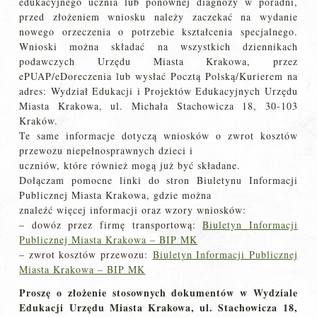
edukacyjnego ucznia lub ponownej diagnozy w poradni,
przed złożeniem wniosku należy zaczekać na wydanie
nowego orzeczenia o potrzebie kształcenia specjalnego.
Wnioski można składać na wszystkich dziennikach
podawczych Urzędu Miasta Krakowa, przez
ePUAP/eDoreczenia lub wysłać Pocztą Polską/Kurierem na
adres: Wydział Edukacji i Projektów Edukacyjnych Urzędu
Miasta Krakowa, ul. Michała Stachowicza 18, 30-103
Kraków.
Te same informacje dotyczą wniosków o zwrot kosztów
przewozu niepełnosprawnych dzieci i
uczniów, które również mogą już być składane.
Dołączam pomocne linki do stron Biuletynu Informacji
Publicznej Miasta Krakowa, gdzie można
znaleźć więcej informacji oraz wzory wniosków:
– dowóz przez firmę transportową:
Biuletyn Informacji
Publicznej Miasta Krakowa – BIP MK
– zwrot kosztów przewozu:
Biuletyn Informacji Publicznej
Miasta Krakowa – BIP MK
Proszę o złożenie stosownych dokumentów w Wydziale
Edukacji Urzędu Miasta Krakowa, ul. Stachowicza 18,