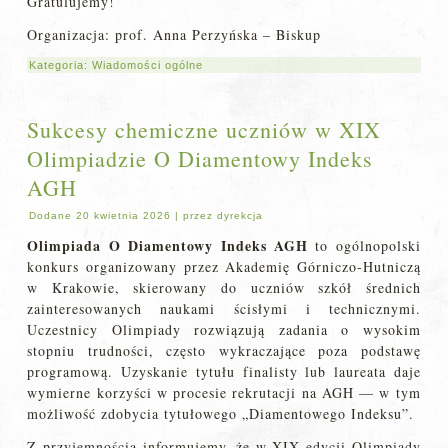
Gratulujemy!
Organizacja: prof. Anna Perzyńska – Biskup
Kategoria:
Wiadomości ogólne
Sukcesy chemiczne uczniów w XIX
Olimpiadzie O Diamentowy Indeks
AGH
Dodane
20 kwietnia 2026
|
przez
dyrekcja
Olimpiada O Diamentowy Indeks AGH
to ogólnopolski
konkurs organizowany przez Akademię Górniczo‑Hutniczą
w Krakowie, skierowany do uczniów szkół średnich
zainteresowanych naukami ścisłymi i technicznymi.
Uczestnicy Olimpiady rozwiązują zadania o wysokim
stopniu trudności, często wykraczające poza podstawę
programową. Uzyskanie tytułu finalisty lub laureata daje
wymierne korzyści w procesie rekrutacji na AGH — w tym
możliwość zdobycia tytułowego „Diamentowego Indeksu”.
Z przyjemnością informujemy, że w XIX edycji Olimpiady