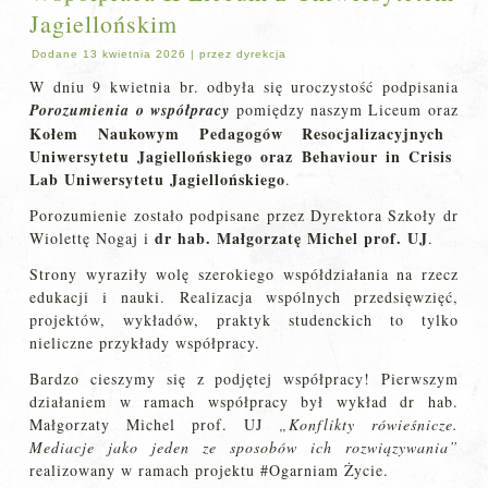
Jagiellońskim
Dodane
13 kwietnia 2026
|
przez
dyrekcja
W dniu 9 kwietnia br. odbyła się uroczystość podpisania
Porozumienia o współpracy
pomiędzy naszym Liceum oraz
Kołem Naukowym Pedagogów Resocjalizacyjnych
Uniwersytetu Jagiellońskiego oraz Behaviour in Crisis
Lab Uniwersytetu Jagiellońskiego
.
Porozumienie zostało podpisane przez Dyrektora Szkoły dr
dr hab. Małgorzatę Michel prof. UJ
Wiolettę Nogaj i
.
Strony wyraziły wolę szerokiego współdziałania na rzecz
edukacji i nauki. Realizacja wspólnych przedsięwzięć,
projektów, wykładów, praktyk studenckich to tylko
nieliczne przykłady współpracy.
Bardzo cieszymy się z podjętej współpracy! Pierwszym
działaniem w ramach współpracy był wykład dr hab.
Małgorzaty Michel prof. UJ
„Konflikty rówieśnicze.
Mediacje jako jeden ze sposobów ich rozwiązywania”
realizowany w ramach projektu #Ogarniam Życie.