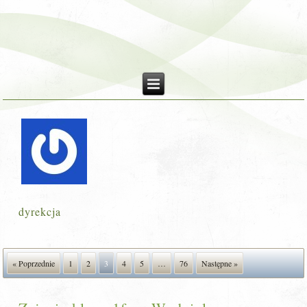
dyrekcja
« Poprzednie
1
2
3
4
5
…
76
Następne »