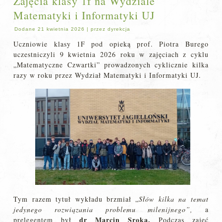
Zajęcia klasy 1f na Wydziale
Matematyki i Informatyki UJ
Dodane
21 kwietnia 2026
|
przez
dyrekcja
Uczniowie klasy 1F pod opieką prof. Piotra Burego
uczestniczyli 9 kwietnia 2026 roku w zajęciach z cyklu
„Matematyczne Czwartki” prowadzonych cyklicznie kilka
razy w roku przez Wydział Matematyki i Informatyki UJ.
Tym razem tytuł wykładu brzmiał „
Słów kilka na temat
jedynego rozwiązania problemu milenijnego”,
a
dr Marcin Sroka.
prelegentem był
Podczas zajęć