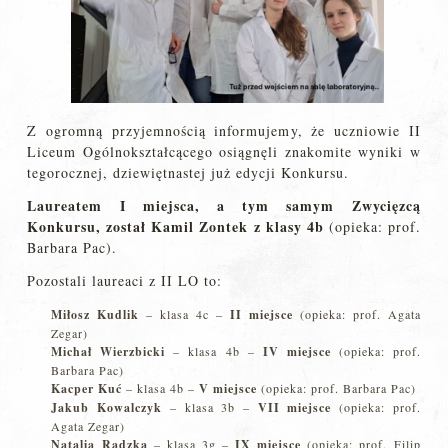
Z ogromną przyjemnością informujemy, że uczniowie II
Liceum Ogólnokształcącego osiągnęli znakomite wyniki w
tegorocznej, dziewiętnastej już edycji Konkursu.
Laureatem I miejsca, a tym samym Zwycięzcą
Konkursu, został Kamil Zontek z klasy 4b
(opieka: prof.
Barbara Pac).
Pozostali laureaci z II LO to:
Miłosz Kudlik
– klasa 4c –
II miejsce
(opieka: prof. Agata
Zegar)
Michał Wierzbicki
– klasa 4b –
IV miejsce
(opieka: prof.
Barbara Pac)
Kacper Kuć
– klasa 4b –
V miejsce
(opieka: prof. Barbara Pac)
Jakub Kowalczyk
– klasa 3b –
VII miejsce
(opieka: prof.
Agata Zegar)
Natalia Radzka
– klasa 3g –
IX miejsce
(opieka: prof. Filip