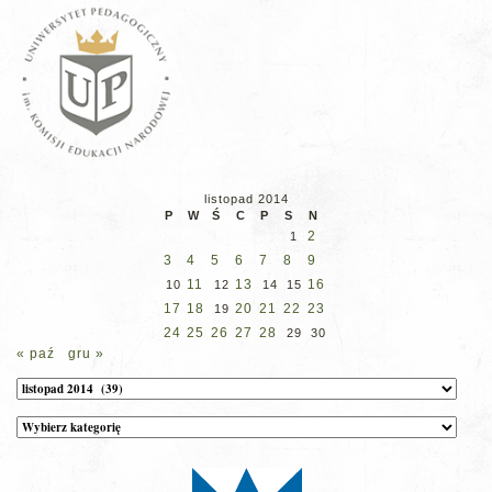
listopad 2014
P
W
Ś
C
P
S
N
2
1
3
4
5
6
7
8
9
11
13
16
10
12
14
15
17
18
20
21
22
23
19
24
25
26
27
28
29
30
« paź
gru »
Archiwum
Kategorie
wpisów
na
stronie