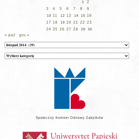
2
1
3
4
5
6
7
8
9
11
13
16
10
12
14
15
17
18
20
21
22
23
19
24
25
26
27
28
29
30
« paź
gru »
Archiwum
Kategorie
wpisów
na
stronie
Społeczny Komitet Odnowy Zabytków