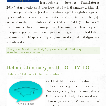
Europejskiej ‘Juvenes Translatores
2014’ startowało dziś pięcioro młodych tłumaczy z klas II,
tłumacząc teksty z języka niemieckiego i angielskiego na
język polski. Konkurs otworzyła dyrektor Wioletta Nogaj.
W konkursie uczestniczy 51 szkół z Polski (liczba szkół
jest równa liczbie miejsc w Parlamencie Europejskim
przypadających na dane państwo zgodnie z traktatem
lizbońskim). Etap szkolny organizowała prof. Małgorzata
Sobolewska.
Kategoria:
Język angielski
,
Język niemiecki
,
Konkursy
,
Współpraca zagraniczna
Debata eliminacyjna II LO – IV LO
Dodane
27 listopada 2014
|
przez
admin2
27.11.2014 Teza: Kibice to
niebezpieczna grupa społeczna.
Rozpoczęła się tegoroczna edycja
XII Szkoły Debaty Krakowskiego
Stowarzyszenia Mówców. W
pojedynku eliminacyjnym