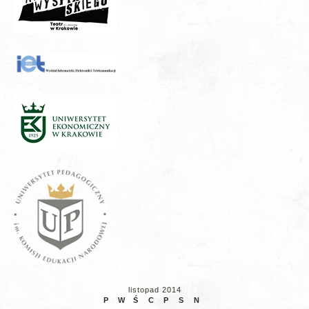
listopad 2014
P
W
Ś
C
P
S
N