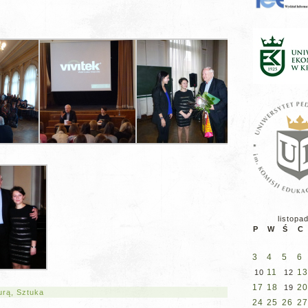
listopa
P
W
Ś
C
3
4
5
6
11
13
10
12
17
18
20
19
urą
,
Sztuka
24
25
26
27