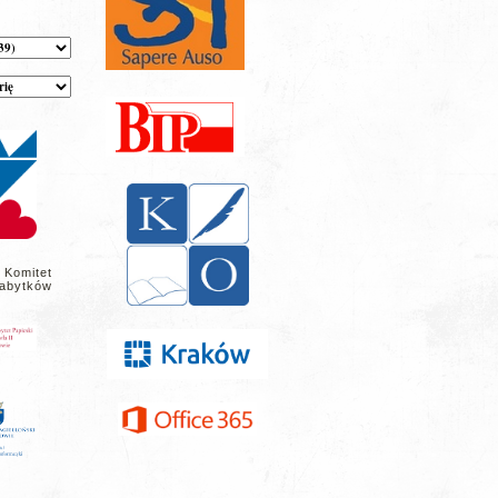
 Komitet
abytków