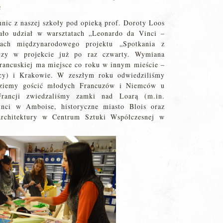
2
nic z naszej szkoły pod opieką prof. Doroty Loos
rało udział w warsztatach „Leonardo da Vinci –
ach międzynarodowego projektu „Spotkania z
niczy w projekcie już po raz czwarty. Wymiana
 francuskiej ma miejsce co roku w innym mieście –
mcy) i Krakowie. W zeszłym roku odwiedziliśmy
ziemy gościć młodych Francuzów i Niemców u
rancji zwiedzaliśmy zamki nad Loarą (m.in.
ci w Amboise, historyczne miasto Blois oraz
architektury w Centrum Sztuki Współczesnej w