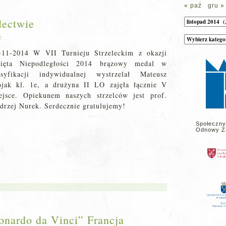
« paź
gru »
lectwie
Archiwum
Kategorie
2
wpisów
na
-11-2014 W
VII Turnieju Strzeleckim z okazji
stronie
ięta Niepodległości 2014 brązowy medal w
asyfikacji indywidualnej wystrzelał Mateusz
ojak kl. 1e, a drużyna II LO zajęła łącznie V
ejsce. Opiekunem naszych strzelców jest prof.
drzej Nurek. Serdecznie gratulujemy!
Społeczny
Odnowy Z
onardo da Vinci” Francja