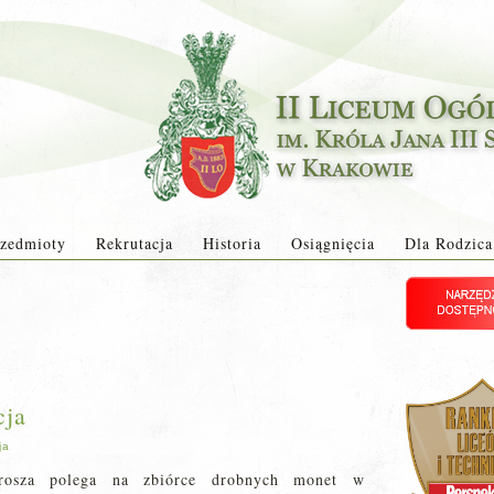
zedmioty
Rekrutacja
Historia
Osiągnięcia
Dla Rodzica
cja
ja
rosza po
lega na zbiórce drobnych monet w