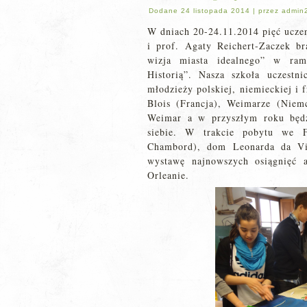
Dodane
24 listopada 2014
|
przez
admin
W dniach 20-24.11.2014 pięć uczen
i prof. Agaty Reichert-Zaczek b
wizja miasta idealnego” w ram
Historią”. Nasza szkoła uczest
młodzieży polskiej, niemieckiej i
Blois (Francja), Weimarze (Nie
Weimar a w przyszłym roku będ
siebie. W trakcie pobytu we F
Chambord), dom Leonarda da Vin
wystawę najnowszych osiągnięć 
Orleanie.