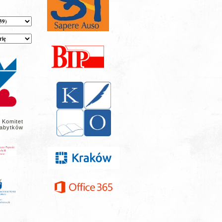
 Komitet
abytków