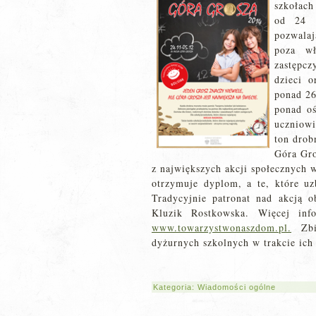
szkołach
od 24 l
pozwala
poza wł
zastępc
dzieci o
ponad 26
ponad o
uczniowi
ton drob
Góra Gro
z największych akcji społecznych w
otrzymuje dyplom, a te, które uz
Tradycyjnie patronat nad akcją o
Kluzik Rostkowska. Więcej in
www.towarzystwonaszdom.pl.
Zbió
dyżurnych szkolnych w trakcie ich
Kategoria:
Wiadomości ogólne