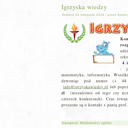
Igrzyska wiedzy
Dodane
24 listopada 2014
|
przez
dyrekc
Kon
roz
udz
szk
4
: j
matematyka, informatyka. Wszelk
dzwoniąc pod numer (+ 48 
info@igrzyskawiedzy.pl
lub popr
zł
(niezależnie od tego czy ucz
czterech konkursach). Czas trwa
proszone są o kontakt z panią prof
Kategoria:
Wiadomości ogólne