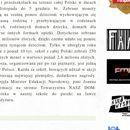
 i przedszkolach na terenie całej Polski w dniach
istopada do 5 grudnia br. Zebrane monety
ją na realną pomoc dzieciom wychowującym się
asną rodziną i przebywającym w rodzinach
zych, rodzinnych domach dziecka, domach dla
raz innych formach opieki. Dotychczas zebrano
 milionów złotych, dzięki czemu udało się pomóc
śmiu tysiącom dzieciom. Tylko w ubiegłym roku
e z ponad 10 tys. szkół z całej Polski zebrali 250
nych monet o wartości ponad 2,6 miliona złotych.
sza, organizowana już po raz piętnasty, jest jedną
 Polsce. Każda ze szkół, biorących udział w akcji
bierają najwięcej pieniędzy, dodatkowo nagrody.
bjęła Minister Edukacji Narodowej, pani Joanna
formacji na stronie Towarzystwa NASZ DOM:
rka w naszej szkole do puszki na ławce
 dyżuru.