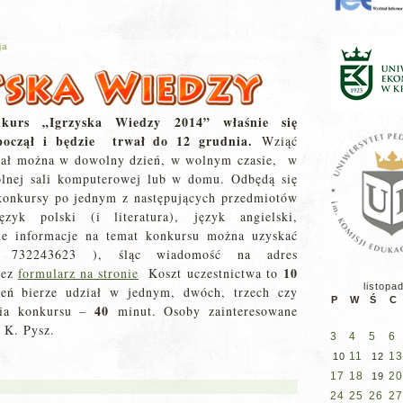
ja
kurs „Igrzyska Wiedzy 2014” właśnie się
począł i będzie trwał do 12 grudnia.
Wziąć
iał można w dowolny dzień, w wolnym czasie, w
olnej sali komputerowej lub w domu. Odbędą się
konkursy po jednym z następujących przedmiotów
ęzyk polski (i literatura), język angielski,
ie informacje na temat konkursu można uzyskać
732243623 ), śląc wiadomość na adres
10
zez
formularz na stronie
Koszt uczestnictwa to
listopa
eń bierze udział w jednym, dwóch, trzech czy
P
W
Ś
C
40
nia konkursu –
minut. Osoby zainteresowane
. K. Pysz.
3
4
5
6
11
13
10
12
17
18
20
19
24
25
26
27