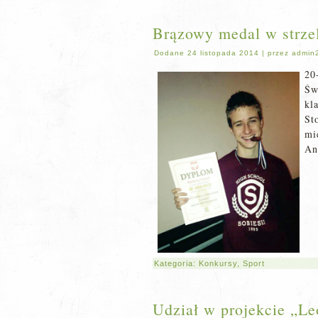
Brązowy medal w strze
Dodane
24 listopada 2014
|
przez
admin
20
Św
kl
St
mi
An
Kategoria:
Konkursy
,
Sport
Udział w projekcie „Le