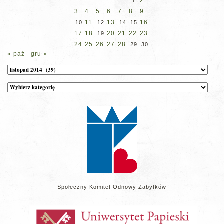
2
1
3
4
5
6
7
8
9
11
13
16
10
12
14
15
17
18
20
21
22
23
19
24
25
26
27
28
29
30
« paź
gru »
Archiwum
Kategorie
wpisów
na
stronie
Społeczny Komitet Odnowy Zabytków