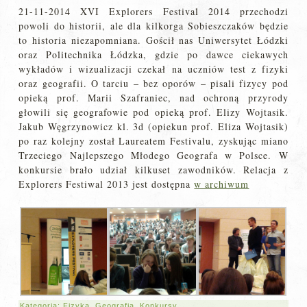
21-11-2014 XVI Explorers Festival 2014 przechodzi
powoli do historii, ale dla kilkorga Sobieszczaków będzie
to historia niezapomniana. Gościł nas Uniwersytet Łódzki
oraz Politechnika Łódzka, gdzie po dawce ciekawych
wykładów i wizualizacji czekał na uczniów test z fizyki
oraz geografii. O tarciu – bez oporów – pisali fizycy pod
opieką prof. Marii Szafraniec, nad ochroną przyrody
głowili się geografowie pod opieką prof. Elizy Wojtasik.
Jakub Węgrzynowicz kl. 3d (opiekun prof. Eliza Wojtasik)
po raz kolejny został Laureatem Festivalu, zyskując miano
Trzeciego Najlepszego Młodego Geografa w Polsce. W
konkursie brało udział kilkuset zawodników. Relacja z
Explorers Festiwal 2013 jest dostępna
w archiwum
Kategoria:
Fizyka
,
Geografia
,
Konkursy