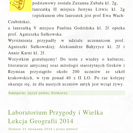
podstawowy została Zuzanna Zubała kl. 2g,
laureatką II miejsca Justyna Litwic kl. 2g
(opiekunem obu laureatek jest prof Ewa Wach-
Czubińska),
a laureatką V miejsca Paulina Godzińska kl. 2f opieka
prof. Agnieszka Sułkowska.
Wyróżnienia przypadły w udziale uczennicom prof.
Agnieszki Sułkowskiej: Aleksandrze Bahyrycz kl. 2f i
Annie Karni kl. 2f.
Wszystkim gratulujemy! Do testu z wiedzy o kulturze,
literaturze antycznej oraz mitologii starożytnych Greków i
Rzymian przystąpiło około 200 uczniów ze szkół
krakowskich, w tym ponad 40 z II LO. Po raz kolejny
okazuje się, że dla naszych uczniów antyk jest wciąż żywy.
Kategoria:
Język polski
,
Konkursy
Laboratorium Przygody i Wielka
Lekcja Geografii 2014
Dodane
21 listopada 2014
|
przez
admin2