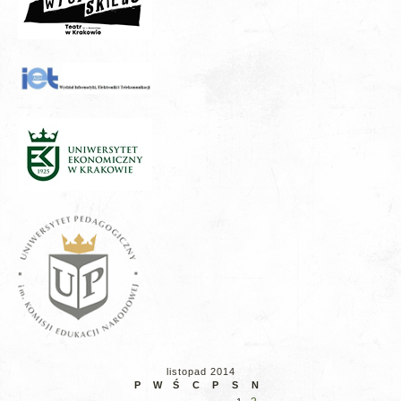
listopad 2014
P
W
Ś
C
P
S
N