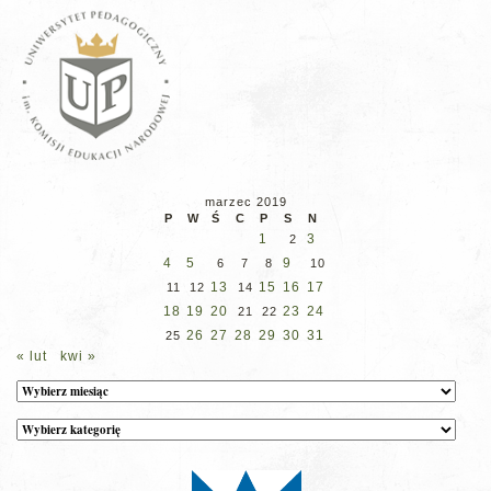
marzec 2019
P
W
Ś
C
P
S
N
1
3
2
4
5
9
6
7
8
10
13
15
16
17
11
12
14
18
19
20
23
24
21
22
26
27
28
29
30
31
25
« lut
kwi »
Archiwum
Kategorie
wpisów
na
stronie