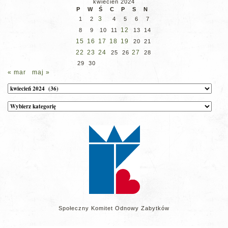
kwiecień 2024
P
W
Ś
C
P
S
N
3
1
2
4
5
6
7
12
8
9
10
11
13
14
15
16
17
18
19
20
21
22
23
24
27
25
26
28
29
30
« mar
maj »
Archiwum
Kategorie
wpisów
na
stronie
Społeczny Komitet Odnowy Zabytków