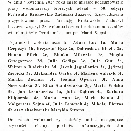
W dniu 4 kwietnia 2024 roku miało miejsce podsumowanie
68. edycji
pracy wolontariuszy biorących udział w
Festiwalu Krakowskie Zaduszki Jazzowe
. Zaświadczenia
przygotowane przez Fundację Krakowskie Zaduszki
Jazzowe wręczył 28 wolontariuszom i opiekunom uczniów
wieloletni były Dyrektor Liceum pan Marek Stępski.
Adam Łuc 1a, Maria
Tegoroczni wolontariusze to:
Czepczyk 1h, Krzysztof Rysz 2a, Dobrosława Kluzik 2a,
Hanna Pilch 2c, Blanka Milewska 2c, Magda
Grzegorzyca 2d, Julia Gediga 3c, Julia Gut 3c,
Wiktoria Dudzińska 3d, Jakub Jagiełłowicz 3e, Jędrzej
Ziębicki 3e, Aleksandra Gurba 3f, Marlena walczyk 3f,
Marika Zuchara 3f, Joanna Operacz 3f, Anna
Nowosadzka 3f, Eliza Staniszewska 3g, Maria Wolska
3h, Jan Lenartowicz 4a, Julia Dąbroś 4c, Barbara
Filipowska 4c, Maria Iwan 4c, Maria Kania 4c,
Małgorzata Sajna 4f, Julia Tomczak 4g, Mikołaj Pietras
4h oraz absolwentka Matylda Strama.
Do zadań wolontariuszy należały m.in. następujące
czynności: obsługa punktów informacyjnych dla