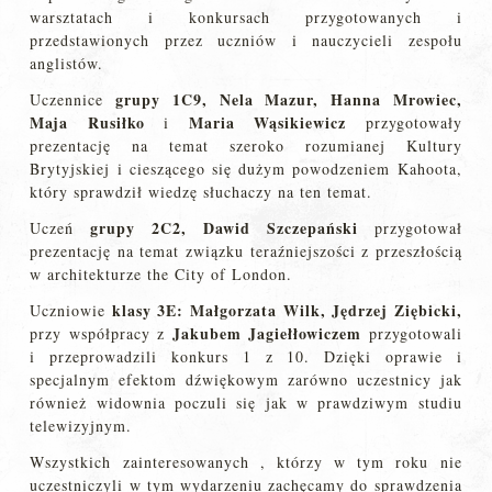
warsztatach i konkursach przygotowanych i
przedstawionych przez uczniów i nauczycieli zespołu
anglistów.
grupy 1C9, Nela Mazur, Hanna Mrowiec,
Uczennice
Maja Rusiłko
Maria Wąsikiewicz
i
przygotowały
prezentację na temat szeroko rozumianej Kultury
Brytyjskiej i cieszącego się dużym powodzeniem Kahoota,
który sprawdził wiedzę słuchaczy na ten temat.
grupy 2C2, Dawid Szczepański
Uczeń
przygotował
prezentację na temat związku teraźniejszości z przeszłością
w architekturze the City of London.
klasy 3E: Małgorzata Wilk, Jędrzej Ziębicki,
Uczniowie
Jakubem Jagiełłowiczem
przy współpracy z
przygotowali
i przeprowadzili konkurs 1 z 10. Dzięki oprawie i
specjalnym efektom dźwiękowym zarówno uczestnicy jak
również widownia poczuli się jak w prawdziwym studiu
telewizyjnym.
Wszystkich zainteresowanych , którzy w tym roku nie
uczestniczyli w tym wydarzeniu zachęcamy do sprawdzenia