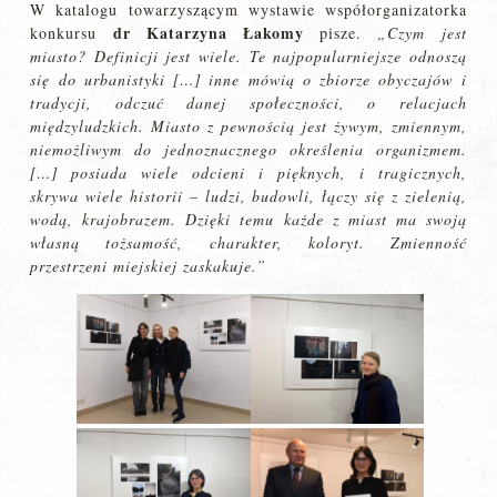
W katalogu towarzyszącym wystawie współorganizatorka
dr Katarzyna Łakomy
konkursu
pisze.
„Czym jest
miasto? Definicji jest wiele. Te najpopularniejsze odnoszą
się do urbanistyki […] inne mówią o zbiorze obyczajów i
tradycji, odczuć danej społeczności, o relacjach
międzyludzkich. Miasto z pewnością jest żywym, zmiennym,
niemożliwym do jednoznacznego określenia organizmem.
[…] posiada wiele odcieni i pięknych, i tragicznych,
skrywa wiele historii – ludzi, budowli, łączy się z zielenią,
wodą, krajobrazem. Dzięki temu każde z miast ma swoją
własną tożsamość, charakter, koloryt. Zmienność
przestrzeni miejskiej zaskakuje.”