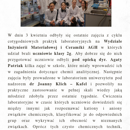
W dniu 3 kwietnia odbyły się ostatnie zajęcia z cyklu
Wydziale
cotygodniowych praktyk laboratoryjnych na
Inżynierii Materiałowej i Ceramiki AGH
w których
uczniowie klasy 2g
udział brali
. Aby dobrze się do nich
pod opieką dyr. Agaty
przygotować uczniowie odbyli
Patriak
kilka zajęć w szkole, które miały wprowadzić ich
w zagadnienia dotyczące chemii analitycznej. Następnie
zajęcia były prowadzone w laboratorium uniwersytetu pod
dr Joanny Klich – Kafel
nadzorem
i pozwoliły na
praktyczne zastosowanie w pełnej skali wiedzy jaką
młodzież zdobyła przez ostatnie tygodnie. Ćwiczenia
laboratoryjne w czasie których uczniowie dowiedzieli się
między innymi jak rozpoznawać kationy i aniony
związków chemicznych, klasyfikować je do odpowiednich
grup oraz wykrywać ich obecność w nieznanych
związkach. Oprócz tych czysto chemicznych technik,