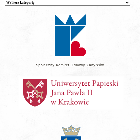
Kategorie
wpisów
na
stronie
Społeczny Komitet Odnowy Zabytków