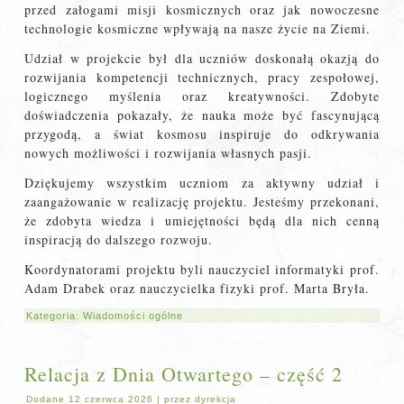
przed załogami misji kosmicznych oraz jak nowoczesne
technologie kosmiczne wpływają na nasze życie na Ziemi.
Udział w projekcie był dla uczniów doskonałą okazją do
rozwijania kompetencji technicznych, pracy zespołowej,
logicznego myślenia oraz kreatywności. Zdobyte
doświadczenia pokazały, że nauka może być fascynującą
przygodą, a świat kosmosu inspiruje do odkrywania
nowych możliwości i rozwijania własnych pasji.
Dziękujemy wszystkim uczniom za aktywny udział i
zaangażowanie w realizację projektu. Jesteśmy przekonani,
że zdobyta wiedza i umiejętności będą dla nich cenną
inspiracją do dalszego rozwoju.
Koordynatorami projektu byli nauczyciel informatyki prof.
Adam Drabek oraz nauczycielka fizyki prof. Marta Bryła.
Kategoria:
Wiadomości ogólne
Relacja z Dnia Otwartego – część 2
Dodane
12 czerwca 2026
|
przez
dyrekcja