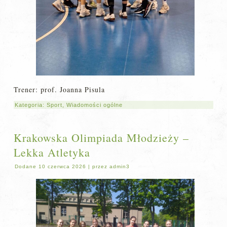
Trener: prof. Joanna Pisula
Kategoria:
Sport
,
Wiadomości ogólne
Krakowska Olimpiada Młodzieży –
Lekka Atletyka
Dodane
10 czerwca 2026
|
przez
admin3