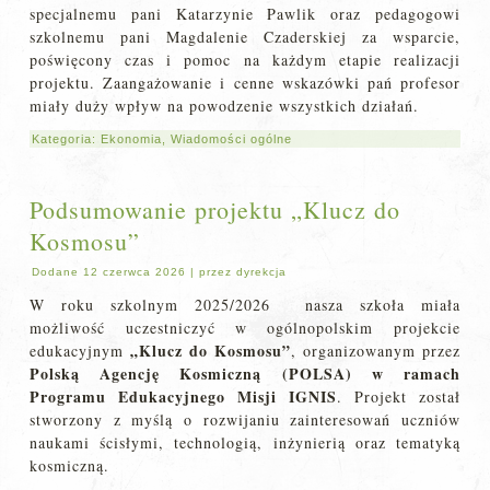
specjalnemu pani Katarzynie Pawlik oraz pedagogowi
szkolnemu pani Magdalenie Czaderskiej za wsparcie,
poświęcony czas i pomoc na każdym etapie realizacji
projektu. Zaangażowanie i cenne wskazówki pań profesor
miały duży wpływ na powodzenie wszystkich działań.
Kategoria:
Ekonomia
,
Wiadomości ogólne
Podsumowanie projektu „Klucz do
Kosmosu”
Dodane
12 czerwca 2026
|
przez
dyrekcja
W roku szkolnym 2025/2026 nasza szkoła miała
możliwość uczestniczyć w ogólnopolskim projekcie
„Klucz do Kosmosu”
edukacyjnym
, organizowanym przez
Polską Agencję Kosmiczną (POLSA) w ramach
Programu Edukacyjnego Misji IGNIS
. Projekt został
stworzony z myślą o rozwijaniu zainteresowań uczniów
naukami ścisłymi, technologią, inżynierią oraz tematyką
kosmiczną.