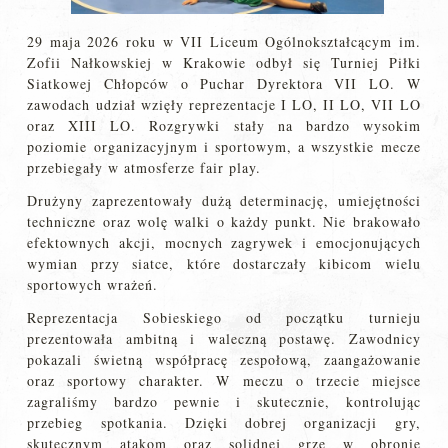
29 maja 2026 roku w VII Liceum Ogólnokształcącym im.
Zofii Nałkowskiej w Krakowie odbył się Turniej Piłki
Siatkowej Chłopców o Puchar Dyrektora VII LO. W
zawodach udział wzięły reprezentacje I LO, II LO, VII LO
oraz XIII LO. Rozgrywki stały na bardzo wysokim
poziomie organizacyjnym i sportowym, a wszystkie mecze
przebiegały w atmosferze fair play.
Drużyny zaprezentowały dużą determinację, umiejętności
techniczne oraz wolę walki o każdy punkt. Nie brakowało
efektownych akcji, mocnych zagrywek i emocjonujących
wymian przy siatce, które dostarczały kibicom wielu
sportowych wrażeń.
Reprezentacja Sobieskiego od początku turnieju
prezentowała ambitną i waleczną postawę. Zawodnicy
pokazali świetną współpracę zespołową, zaangażowanie
oraz sportowy charakter. W meczu o trzecie miejsce
zagraliśmy bardzo pewnie i skutecznie, kontrolując
przebieg spotkania. Dzięki dobrej organizacji gry,
skutecznym atakom oraz solidnej grze w obronie