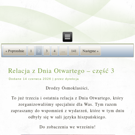
« Poprzednie
1
2
3
4
…
141
Następne »
Relacja z Dnia Otwartego – część 3
Dodane
14 czerwca 2026
|
przez
dyrekcja
Drodzy Ósmoklasiści,
To już trzecia i ostatnia relacja z Dnia Otwartego, który
zorganizowaliśmy specjalnie dla Was. Tym razem
zapraszamy do wspomnień z wydarzeń, które w tym dniu
odbyły się w sali języka hiszpańskiego.
Do zobaczenia we wrześniu!