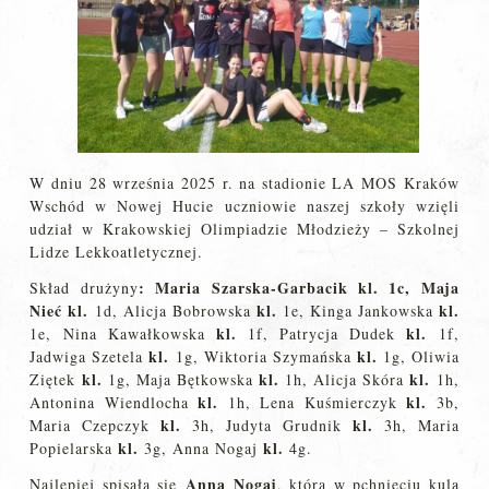
W dniu 28 września 2025 r. na stadionie LA MOS Kraków
Wschód w Nowej Hucie uczniowie naszej szkoły wzięli
udział w Krakowskiej Olimpiadzie Młodzieży – Szkolnej
Lidze Lekkoatletycznej.
: Maria Szarska-Garbacik kl. 1c, Maja
Skład drużyny
Nieć
kl.
kl.
kl.
1d, Alicja Bobrowska
1e, Kinga Jankowska
kl.
kl.
1e, Nina Kawałkowska
1f, Patrycja Dudek
1f,
kl.
kl.
Jadwiga Szetela
1g, Wiktoria Szymańska
1g, Oliwia
kl.
kl.
kl.
Ziętek
1g, Maja Bętkowska
1h, Alicja Skóra
1h,
kl.
kl.
Antonina Wiendlocha
1h, Lena Kuśmierczyk
3b,
kl.
kl.
Maria Czepczyk
3h, Judyta Grudnik
3h, Maria
kl.
kl.
Popielarska
3g, Anna Nogaj
4g.
Anna Nogaj
Najlepiej spisała się
, która w pchnięciu kulą