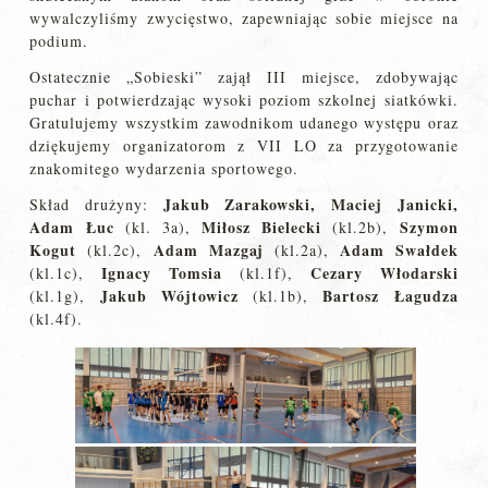
wywalczyliśmy zwycięstwo, zapewniając sobie miejsce na
podium.
Ostatecznie „Sobieski” zajął III miejsce, zdobywając
puchar i potwierdzając wysoki poziom szkolnej siatkówki.
Gratulujemy wszystkim zawodnikom udanego występu oraz
dziękujemy organizatorom z VII LO za przygotowanie
znakomitego wydarzenia sportowego.
Jakub Zarakowski, Maciej Janicki,
Skład drużyny:
Adam Łuc
Miłosz Bielecki
Szymon
(kl. 3a),
(kl.2b),
Kogut
Adam Mazgaj
Adam Swałdek
(kl.2c),
(kl.2a),
Ignacy Tomsia
Cezary Włodarski
(kl.1c),
(kl.1f),
Jakub Wójtowicz
Bartosz Łagudza
(kl.1g),
(kl.1b),
(kl.4f).