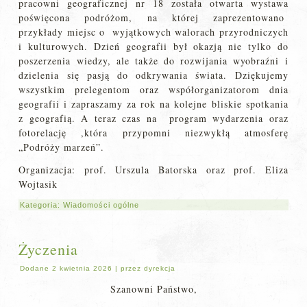
pracowni geograficznej nr 18 została otwarta wystawa
poświęcona podróżom, na której zaprezentowano
przykłady miejsc o wyjątkowych walorach przyrodniczych
i kulturowych. Dzień geografii był okazją nie tylko do
poszerzenia wiedzy, ale także do rozwijania wyobraźni i
dzielenia się pasją do odkrywania świata. Dziękujemy
wszystkim prelegentom oraz współorganizatorom dnia
geografii i zapraszamy za rok na kolejne bliskie spotkania
z geografią. A teraz czas na program wydarzenia oraz
fotorelację ,która przypomni niezwykłą atmosferę
„Podróży marzeń”.
Organizacja: prof. Urszula Batorska oraz prof. Eliza
Wojtasik
Kategoria:
Wiadomości ogólne
Życzenia
Dodane
2 kwietnia 2026
|
przez
dyrekcja
Szanowni Państwo,