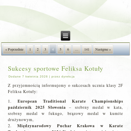
« Poprzednie
1
2
3
4
5
6
…
141
Następne »
Sukcesy sportowe Feliksa Kotuły
Dodane
7 kwietnia 2026
|
przez
dyrekcja
Z przyjemnością informujemy o sukcesach ucznia klasy 2F
Feliksa Kotuły:
European Traditional Karate Championships
1.
październik 2025 Słowenia
– srebrny medal w kata,
srebrny medal w fukugo, brązowy medal w kumite
drużynowym,
Międzynarodowy Puchar Krakowa w Karate
2.