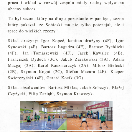
praca i wkład w rozwój zespołu miały realny wpływ na
obecny sukces.
To był sezon, który na długo pozostanie w pamięci, sezon
który pokazał, że Sobieski ma nie tylko potencjał, ale i
serce do wielkich rzeczy.
Skład drużyny: Igor Kopeć, kapitan drużyny (4F), Igor
Synowski (4F), Bartosz Łagudza (4F), Bartosz Rychlicki
(4F), Jan Tomaszewski (4F), Jacek Kawalec (4B),
Franciszek Dyduch (3C), Jakub Zarakowski (3A), Adam
Mazgaj (2A), Karol Kaczmarczyk (2A), Miłosz Bielecki
(2B), Szymon Kogut (2C), Stefan Macura (4F), Kacper
Świerczyński (4F), Gerard Kocik (3G).
Skład absolwentów: Bartosz Miklas, Jakub Sobczyk, Błażej
Czyżycki, Filip Zaziąbł, Szymon Krawczyk.