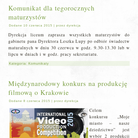
Komunikat dla tegorocznych
maturzystów
Dodane
10 czerwca 2015
|
przez
dyrekcja
Dyrekcja liceum zaprasza wszystkich maturzystów do
gabinetu pana Dyrektora Leszka Lupy po odbiór świadectw
maturalnych w dniu 30 czerwca w godz. 9.30-13.30 lub w
lipcu w dniach i w godz. pracy sekretariatu.
Kategoria:
Komunikaty
Międzynarodowy konkurs na produkcję
filmową o Krakowie
Dodane
8 czerwca 2015
|
przez
dyrekcja
Celem
konkursu „Moje
miasto – nasze
dziedzictwo” jest
wybór 2 produkcji