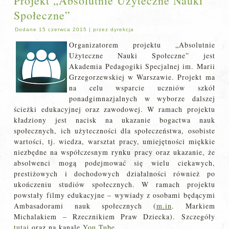
Projekt „Absolutnie Użyteczne Nauki
Społeczne”
Dodane
15 czerwca 2015
|
przez
dyrekcja
Organizatorem projektu „Absolutnie
Użyteczne Nauki Społeczne” jest
Akademia Pedagogiki Specjalnej im. Marii
Grzegorzewskiej w Warszawie. Projekt ma
na celu wsparcie uczniów szkół
ponadgimnazjalnych w wyborze dalszej
ścieżki edukacyjnej oraz zawodowej. W ramach projektu
kładziony jest nacisk na ukazanie bogactwa nauk
społecznych, ich użyteczności dla społeczeństwa, osobiste
wartości, tj. wiedza, warsztat pracy, umiejętności miękkie
niezbędne na współczesnym rynku pracy oraz ukazanie, że
absolwenci mogą podejmować się wielu ciekawych,
prestiżowych i dochodowych działalności również po
ukończeniu studiów społecznych. W ramach projektu
powstały filmy edukacyjne – wywiady z osobami będącymi
Ambasadorami nauk społecznych (
m.in
. Markiem
Michalakiem – Rzecznikiem Praw Dziecka). Szczegóły
tutaj
oraz na kanale
You Tube