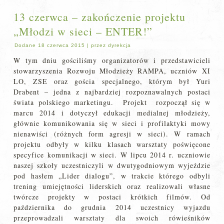
13 czerwca – zakończenie projektu
„Młodzi w sieci – ENTER!”
Dodane
18 czerwca 2015
|
przez
dyrekcja
W tym dniu gościliśmy organizatorów i przedstawicieli
stowarzyszenia Rozwoju Młodzieży RAMPA, uczniów XI
LO, ZSE oraz gościa specjalnego, którym był Yuri
Drabent – jedna z najbardziej rozpoznawalnych postaci
świata polskiego marketingu. Projekt rozpoczął się w
marcu 2014 i dotyczył edukacji medialnej młodzieży,
głównie komunikowania się w sieci i profilaktyki mowy
nienawiści (różnych form agresji w sieci). W ramach
projektu odbyły w kilku klasach warsztaty poświęcone
specyfice komunikacji w sieci. W lipcu 2014 r. uczniowie
naszej szkoły uczestniczyli w dwutygodniowym wyjeździe
pod hasłem „Lider dialogu”, w trakcie którego odbyli
trening umiejętności liderskich oraz realizowali własne
twórcze projekty w postaci krótkich filmów. Od
października do grudnia 2014 uczestnicy wyjazdu
przeprowadzali warsztaty dla swoich rówieśników