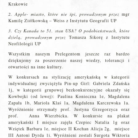
Krakowie
2. Apple- miasto, które nie śpi
,
prowadzonym przez
mgr
Kamilę Ziółkowską – Weiss z Instytutu Geografii UP
3. Czy Kanada to 51. stan USA? O podobieństwach, które
dzielą
,
prowadzonym przez
Tomasza Sikorę z Instytutu
Neofilologii UP
Wszystkim naszym Prelegentom jeszcze raz bardzo
dziękujemy za poszerzenie naszej wiedzy, tolerancji i
otwartości na inne kultury.
W konkursach na stylizację amerykańską w kategorii
indywidualnej zwyciężyła Pin-up Girl: Gabriela Zdańska
1j, w kategorii grupowej bezkonkurencyjne okazały się
Kowbojki (od lewej): Paulina Konieczna 1e, Magdalena
Zapała 1b, Mariola Klaś 1a, Magdalena Karczewska 1a.
Wyróżnienie otrzymały prof. Justyna Grzegorzyca oraz
prof. Anna Wierzbicka. W konkursie na plakat
amerykański I miejsce zajęła Czepiec Natalia 1g oraz
Wziętek Barbara 1e, miejsce II Kochan Alicja 2g, miejsce
III Antoni Dyrda 1i. Wyróżnieni zostali Surgota Wiktoria