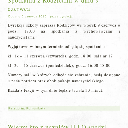
Spotkania z Rodzicami w dniu 9
czerwca
Dodane
5 czerwca 2015
|
przez
dyrekcja
Dyrekcja szkoły zaprasza Rodziców we wtorek 9 czerwca o
godz. 17.00 na spotkania z wychowawcami i
nauczycielami.
Wyjątkowo w innym terminie odbędą się spotkania:
kl. 1k – 11 czerwca (czwartek), godz. 18.00, sala nr 17
kl. 2c – 15 czerwca (poniedziałek), godz. 16.00-18.00
Numery sal, w których odbędą się zebrania, będą dostępne
u pana portiera oraz obok pokoju nauczycielskiego.
Każda z lekcji w tym dniu będzie trwała 30 minut.
Kategoria:
Komunikaty
Wiemy kto z uczniów II LO spędzi