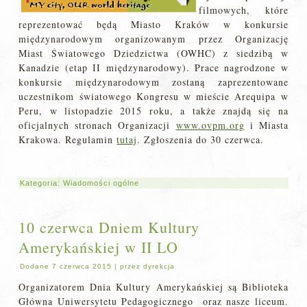
filmowych, które
reprezentować będą Miasto Kraków w konkursie
międzynarodowym organizowanym przez Organizację
Miast Światowego Dziedzictwa (OWHC) z siedzibą w
Kanadzie (etap II międzynarodowy). Prace nagrodzone w
konkursie międzynarodowym zostaną zaprezentowane
uczestnikom światowego Kongresu w mieście Arequipa w
Peru, w listopadzie 2015 roku, a także znajdą się na
oficjalnych stronach Organizacji
www.ovpm.org
i Miasta
Krakowa. Regulamin
tutaj
. Zgłoszenia do 30 czerwca.
Kategoria:
Wiadomości ogólne
10 czerwca Dniem Kultury
Amerykańskiej w II LO
Dodane
7 czerwca 2015
|
przez
dyrekcja
Organizatorem Dnia Kultury Amerykańskiej są Biblioteka
Główna Uniwersytetu Pedagogicznego oraz nasze liceum.