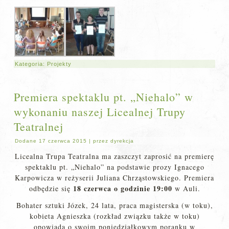
Kategoria:
Projekty
Premiera spektaklu pt. „Niehalo” w
wykonaniu naszej Licealnej Trupy
Teatralnej
Dodane
17 czerwca 2015
|
przez
dyrekcja
Licealna Trupa Teatralna ma zaszczyt zaprosić na premierę
spektaklu pt. „Niehalo” na podstawie prozy Ignacego
Karpowicza w reżyserii Juliana Chrząstowskiego. Premiera
18 czerwca o godzinie 19:00
odbędzie się
w Auli.
Bohater sztuki Józek, 24 lata, praca magisterska (w toku),
kobieta Agnieszka (rozkład związku także w toku)
opowiada o swoim poniedziałkowym poranku w