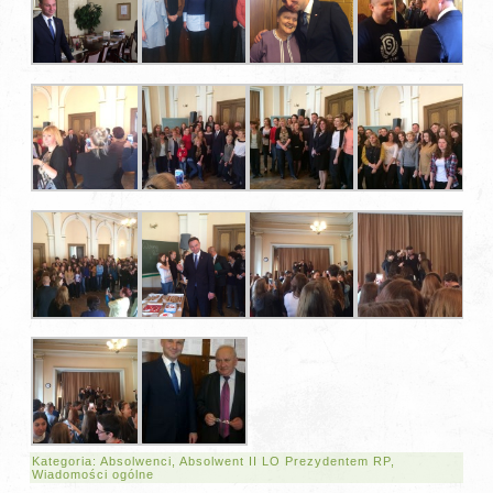
Kategoria:
Absolwenci
,
Absolwent II LO Prezydentem RP
,
Wiadomości ogólne