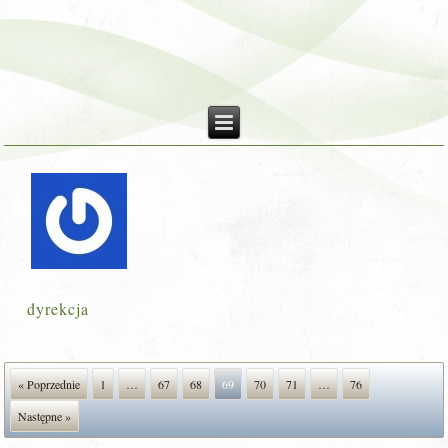
dyrekcja
« Poprzednie
1
…
67
68
69
70
71
…
76
Następne »