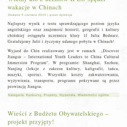
wakacje w Chinach
Dodane
5 czerwca 2015
|
przez
dyrekcja
Najlepszy wynik z testu sprawdzającego poziom języka
angielskiego oraz znajomość historii, geografii i kultury
chińskiej osiągnęła uczennica klasy 1f Julia Bednarz.
Gratulujemy Julii i życzymy udanego pobytu w Chinach!
Wyjazd do Chin realizowany jest w ramach „Discover
Jiangsu – International Youth Leaders to China Cultural
Immersion Program”. W programie: Shanghai, Suzhou,
Nanjing (lekcje z zakresu kultury, kaligrafii, tańca,
muzyki, sportu). Wszystkie koszty zakwaterowania,
wyżywienia, transportu, programu pokrywane są przez
prowincję Jiangsu.
Kategoria:
Konkursy
,
Projekty
,
Stypendia
,
Wiadomości ogólne
Wieści z Budżetu Obywatelskiego –
projekt przyjęty!