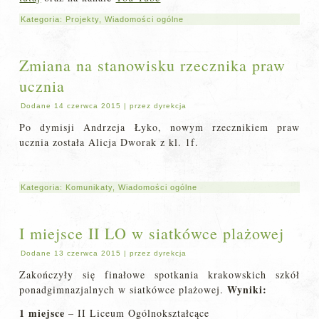
Kategoria:
Projekty
,
Wiadomości ogólne
Zmiana na stanowisku rzecznika praw
ucznia
Dodane
14 czerwca 2015
|
przez
dyrekcja
Po dymisji Andrzeja Łyko, nowym rzecznikiem praw
ucznia została Alicja Dworak z kl. 1f.
Kategoria:
Komunikaty
,
Wiadomości ogólne
I miejsce II LO w siatkówce plażowej
Dodane
13 czerwca 2015
|
przez
dyrekcja
Zakończyły się finałowe spotkania krakowskich szkół
Wyniki:
ponadgimnazjalnych w siatkówce plażowej.
1 miejsce
– II Liceum Ogólnokształcące