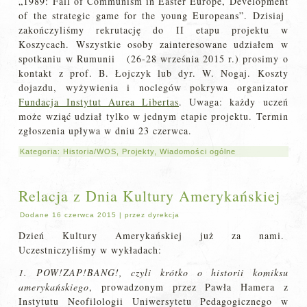
„1989: Fall of Communism in Easter Europe, Development
of the strategic game for the young Europeans”. Dzisiaj
zakończyliśmy rekrutację do II etapu projektu w
Koszycach. Wszystkie osoby zainteresowane udziałem w
spotkaniu w Rumunii (26-28 września 2015 r.) prosimy o
kontakt z prof. B. Łojczyk lub dyr. W. Nogaj. Koszty
dojazdu, wyżywienia i noclegów pokrywa organizator
Fundacja Instytut Aurea Libertas
. Uwaga: każdy uczeń
może wziąć udział tylko w jednym etapie projektu. Termin
zgłoszenia upływa w dniu 23 czerwca.
Kategoria:
Historia/WOS
,
Projekty
,
Wiadomości ogólne
Relacja z Dnia Kultury Amerykańskiej
Dodane
16 czerwca 2015
|
przez
dyrekcja
Dzień Kultury Amerykańskiej już za nami.
Uczestniczyliśmy w wykładach:
1. POW!ZAP!BANG!, czyli krótko o historii komiksu
amerykańskiego
, prowadzonym przez Pawła Hamera z
Instytutu Neofilologii Uniwersytetu Pedagogicznego w