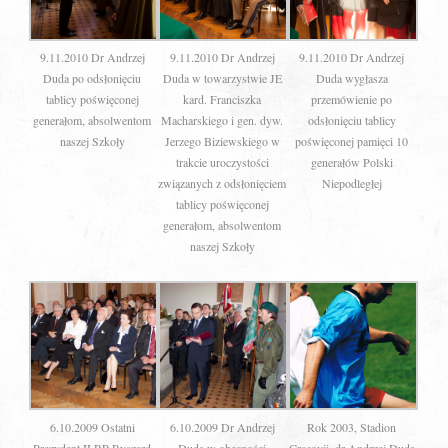
9.11.2010 Dr Andrzej
9.11.2010 Dr Andrzej
9.11.2010 Dr Andrzej
Duda po odsłonięciu
Duda w towarzystwie JE
Duda wygłasza
tablicy poświęconej
kard. Franciszka
przemówienie po
generałom, absolwentom
Macharskiego i gen. dyw.
odsłonięciu tablicy
naszej Szkoły
Jerzego Biziewskiego w
poświęconej pamięci 10
trakcie uroczystości
generałów Polski
związanych z odsłonięciem
Niepodległej
tablicy poświęconej
generałom, absolwentom
naszej Szkoły
6.10.2009 Ostatni
6.10.2009 Dr Andrzej
Rok 2003, Stadion
Prezydent II RP Ryszard
Duda w obecności
Cracovii, dr Andrzej Duda