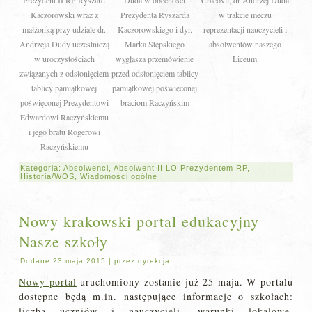
Kaczorowski wraz z
Prezydenta Ryszarda
w trakcie meczu
małżonką przy udziale dr.
Kaczorowskiego i dyr.
reprezentacji nauczycieli i
Andrzeja Dudy uczestniczą
Marka Stępskiego
absolwentów naszego
w uroczystościach
wygłasza przemówienie
Liceum
związanych z odsłonięciem
przed odsłonięciem tablicy
tablicy pamiątkowej
pamiątkowej poświęconej
poświęconej Prezydentowi
braciom Raczyńskim
Edwardowi Raczyńskiemu
i jego bratu Rogerowi
Raczyńskiemu
Kategoria:
Absolwenci
,
Absolwent II LO Prezydentem RP
,
Historia/WOS
,
Wiadomości ogólne
Nowy krakowski portal edukacyjny
Nasze szkoły
Dodane
23 maja 2015
|
przez
dyrekcja
Nowy portal
uruchomiony zostanie już 25 maja. W portalu
dostępne będą m.in. następujące informacje o szkołach:
liczba uczniów i nauczycieli, warunki lokalowe,