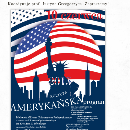
Koordynuje prof. Justyna Grzegorzyca. Zapraszamy!