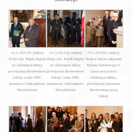
14.11.2013 Dr Andrzej
14.11.2013 Dr Andrzej
9.11.2010 Dr Andrzej
Duda i dyr. Marek Stępski
Duda i dyr. Marek Stępski
Duda w trakcie odegrania
po odsłonięciu tablicy
po odsłonięciu tablicy
Hymnu Narodowego w
poświęconej absolwentowi
poświęconej absolwentowi
czasie uroczystości
Szkoły z roku 1900,
Szkoły z roku 1900,
odsłonięcia tablicy
premierowi Aleksandrowi
premierowi Aleksandrowi
poświęconej generałom,
Skrzyńskiemu
Skrzyńskiemu
absolwentom naszej
Szkoły