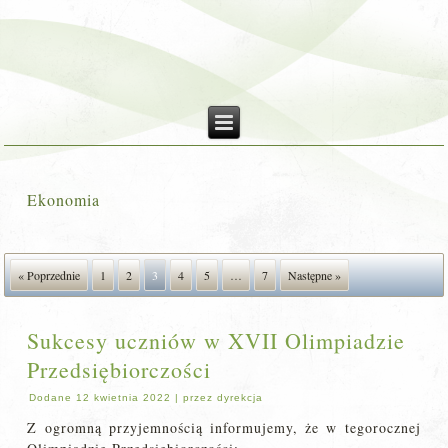
Ekonomia
« Poprzednie
1
2
3
4
5
…
7
Następne »
Sukcesy uczniów w XVII Olimpiadzie
Przedsiębiorczości
Dodane
12 kwietnia 2022
|
przez
dyrekcja
Z ogromną przyjemnością informujemy, że w tegorocznej