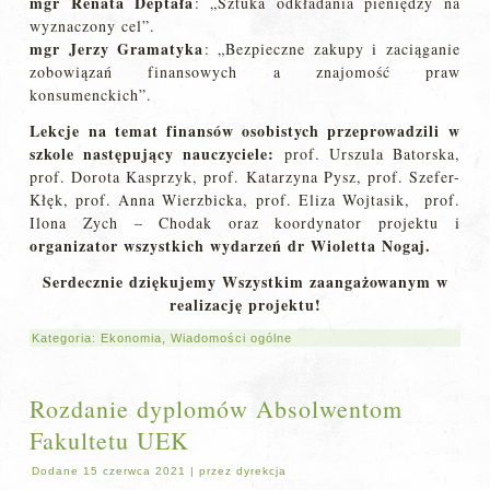
mgr Renata Deptała
: „Sztuka odkładania pieniędzy na
wyznaczony cel”.
mgr Jerzy Gramatyka
: „Bezpieczne zakupy i zaciąganie
zobowiązań finansowych a znajomość praw
konsumenckich”.
Lekcje na temat finansów osobistych przeprowadzili w
szkole następujący nauczyciele:
prof. Urszula Batorska,
prof. Dorota Kasprzyk, prof. Katarzyna Pysz, prof. Szefer-
Kłęk, prof. Anna Wierzbicka, prof. Eliza Wojtasik, prof.
Ilona Zych – Chodak oraz koordynator projektu i
organizator wszystkich wydarzeń dr Wioletta Nogaj.
Serdecznie dziękujemy Wszystkim zaangażowanym w
realizację projektu!
Kategoria:
Ekonomia
,
Wiadomości ogólne
Rozdanie dyplomów Absolwentom
Fakultetu UEK
Dodane
15 czerwca 2021
|
przez
dyrekcja