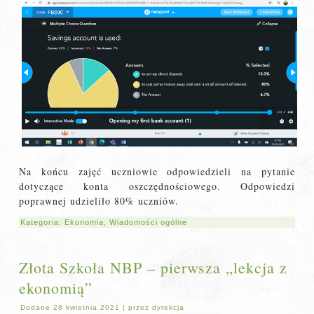
Na końcu zajęć uczniowie odpowiedzieli na pytanie
dotyczące konta oszczędnościowego. Odpowiedzi
poprawnej udzieliło 80% uczniów.
Kategoria:
Ekonomia
,
Wiadomości ogólne
Złota Szkoła NBP – pierwsza „lekcja z
ekonomią”
Dodane
28 kwietnia 2021
|
przez
dyrekcja