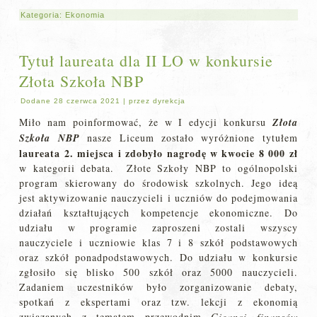
Kategoria:
Ekonomia
Tytuł laureata dla II LO w konkursie
Złota Szkoła NBP
Dodane
28 czerwca 2021
|
przez
dyrekcja
Miło nam poinformować, że w I edycji konkursu
Złota
Szkoła NBP
nasze Liceum zostało wyróżnione tytułem
laureata 2. miejsca i zdobyło nagrodę w kwocie 8 000 zł
w kategorii debata. Złote Szkoły NBP to ogólnopolski
program skierowany do środowisk szkolnych. Jego ideą
jest aktywizowanie nauczycieli i uczniów do podejmowania
działań kształtujących kompetencje ekonomiczne. Do
udziału w programie zaproszeni zostali wszyscy
nauczyciele i uczniowie klas 7 i 8 szkół podstawowych
oraz szkół ponadpodstawowych. Do udziału w konkursie
zgłosiło się blisko 500 szkół oraz 5000 nauczycieli.
Zadaniem uczestników było zorganizowanie debaty,
spotkań z ekspertami oraz tzw. lekcji z ekonomią
związanych z tematem przewodnim
Giganci finansów