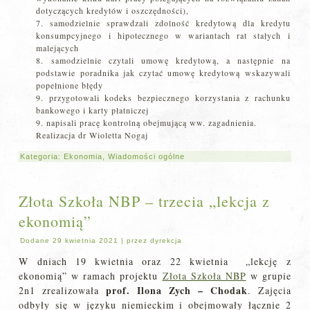
dotyczących kredytów i oszczędności),
7. samodzielnie sprawdzali zdolność kredytową dla kredytu
konsumpcyjnego i hipotecznego w wariantach rat stałych i
malejących
8. samodzielnie czytali umowę kredytową, a następnie na
podstawie poradnika jak czytać umowę kredytową wskazywali
popełnione błędy
9. przygotowali kodeks bezpiecznego korzystania z rachunku
bankowego i karty płatniczej
9. napisali pracę kontrolną obejmującą ww. zagadnienia.
Realizacja dr Wioletta Nogaj
Kategoria:
Ekonomia
,
Wiadomości ogólne
Złota Szkoła NBP – trzecia „lekcja z
ekonomią”
Dodane
29 kwietnia 2021
|
przez
dyrekcja
W dniach 19 kwietnia oraz 22 kwietnia „lekcję z
ekonomią” w ramach projektu
Złota Szkoła NBP
w grupie
prof. Ilona Zych – Chodak
2n1 zrealizowała
. Zajęcia
odbyły się w języku niemieckim i obejmowały łącznie 2