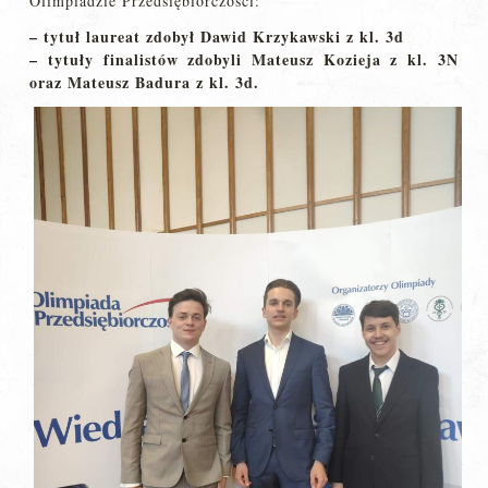
Olimpiadzie Przedsiębiorczości:
– tytuł laureat zdobył Dawid Krzykawski z kl. 3d
– tytuły finalistów zdobyli Mateusz Kozieja z kl. 3N
oraz Mateusz Badura z kl. 3d.