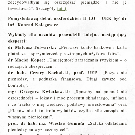
zdecydowałbym się oszczędzać pieniądze, a nie je
inwestować”. Szczegóły
tuta
j
Pomysłodawcą debat oksfordzkich II LO – UEK był dr
inż. Konrad Kolegowicz
Wykłady dla uczniów prowadzili kolejno następujący
eksperci:
dr Mateusz Folwarski:
„Pierwsze konto bankowe i karta
płatnicza – sprzymierzeńcy roztropnych użytkowników”.
dr Maciej Kopeć:
„Umiejętność zarządzania ryzykiem – o
rodzajach ubezpieczeń”.
dr hab. Cezary Kochalski, prof. UEP
: „Pożyczanie
pieniędzy, a poduszka finansowa. Długi zawsze pod
kontrolą”.
mgr Grzegorz Kwiatkowski
: „Sposoby na pomnażanie
oszczędności – lokaty i moc procentu składanego, inflacja
i co trzeba o niej wiedzieć, podstawy inwestowania” oraz
„Planowanie i kontrola wydatków czyli o sile zarządzania
własnymi pieniędzmi”.
prof. dr hab. inż. Wiesław Gumuła
: „Sztuka odkładania
pieniędzy na wyznaczony cel”.