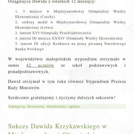
Osiągnięcia Dawida z ostatnich 12 miesięcy:
5 miejsce w Międzynarodowej Olimpiadzie Wiedzy
Ekonomicznej (Czechy)
srebrny medal w Międzynarodowej Olimpiadzie Wiedzy
Ekonomicznej (Łotwa)
laureat XVI Olimpiady Przedsiębiorczości
laureat III miejsca XXXIV Olimpiady Wiedzy Ekonomicznej
laureat IX edycji Konkursu na pracę pisemną Narodowego
Banku Polskiego
W województwie małopolskim stypendium otrzymało w
sumie
42 uczniów
ze szkół podstawowych i
ponadpodstawowych.
Dawid otrzymał w tym roku również Stypendium Prezesa
Rady Ministrów.
Serdecznie gratulujemy i życzymy dalszych sukcesów!
Kategoria:
Ekonomia
,
Wiadomości ogólne
Sukces Dawida Krzykawskiego w