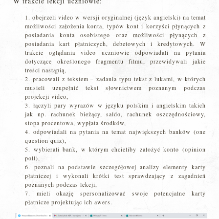
W trakcie lekcji uczniowie:
obejrzeli video w wersji oryginalnej (język angielski) na temat
możliwości założenia konta, typów kont i korzyści płynących z
posiadania konta osobistego oraz możliwości płynących z
posiadania kart płatniczych, debetowych i kredytowych. W
trakcie oglądania video uczniowie odpowiadali na pytania
dotyczące określonego fragmentu filmu, przewidywali jakie
treści nastąpią,
pracowali z tekstem – zadania typu tekst z lukami, w których
musieli uzupełnić tekst słownictwem poznanym podczas
projekcji video,
łączyli pary wyrazów w języku polskim i angielskim takich
jak np. rachunek bieżący, saldo, rachunek oszczędnościowy,
stopa procentowa, wypłata środków,
odpowiadali na pytania na temat największych banków (one
question quiz),
wybierali bank, w którym chcieliby założyć konto (opinion
poll),
poznali na podstawie szczegółowej analizy elementy karty
płatniczej i wykonali krótki test sprawdzający z zagadnień
poznanych podczas lekcji,
mieli okazję spersonalizować swoje potencjalne karty
płatnicze projektując ich awers.