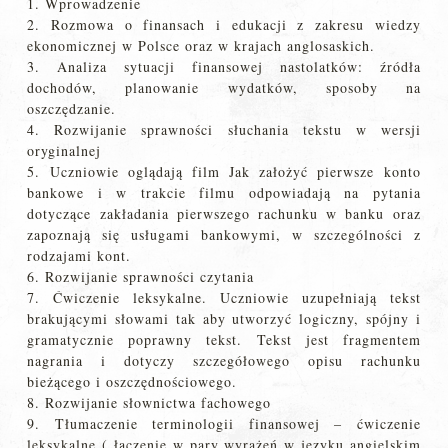
1. Wprowadzenie
2. Rozmowa o finansach i edukacji z zakresu wiedzy
ekonomicznej w Polsce oraz w krajach anglosaskich.
3. Analiza sytuacji finansowej nastolatków: źródła
dochodów, planowanie wydatków, sposoby na
oszczędzanie.
4. Rozwijanie sprawności słuchania tekstu w wersji
oryginalnej
5. Uczniowie oglądają film Jak założyć pierwsze konto
bankowe i w trakcie filmu odpowiadają na pytania
dotyczące zakładania pierwszego rachunku w banku oraz
zapoznają się usługami bankowymi, w szczególności z
rodzajami kont.
6. Rozwijanie sprawności czytania
7. Ćwiczenie leksykalne. Uczniowie uzupełniają tekst
brakującymi słowami tak aby utworzyć logiczny, spójny i
gramatycznie poprawny tekst. Tekst jest fragmentem
nagrania i dotyczy szczegółowego opisu rachunku
bieżącego i oszczędnościowego.
8. Rozwijanie słownictwa fachowego
9. Tłumaczenie terminologii finansowej – ćwiczenie
leksykalne ( łączenie w pary wyrażeń w języku angielskim