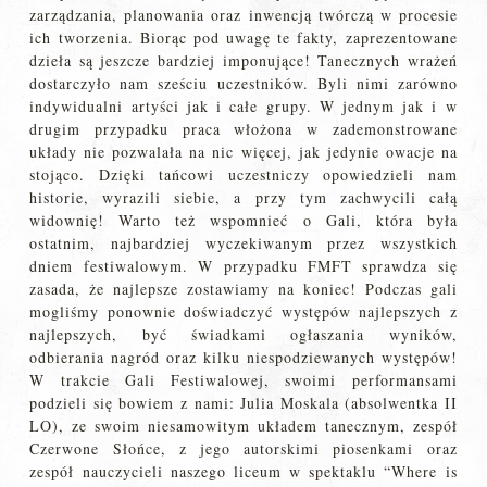
zarządzania, planowania oraz inwencją twórczą w procesie
ich tworzenia. Biorąc pod uwagę te fakty, zaprezentowane
dzieła są jeszcze bardziej imponujące! Tanecznych wrażeń
dostarczyło nam sześciu uczestników. Byli nimi zarówno
indywidualni artyści jak i całe grupy. W jednym jak i w
drugim przypadku praca włożona w zademonstrowane
układy nie pozwalała na nic więcej, jak jedynie owacje na
stojąco. Dzięki tańcowi uczestniczy opowiedzieli nam
historie, wyrazili siebie, a przy tym zachwycili całą
widownię! Warto też wspomnieć o Gali, która była
ostatnim, najbardziej wyczekiwanym przez wszystkich
dniem festiwalowym. W przypadku FMFT sprawdza się
zasada, że najlepsze zostawiamy na koniec! Podczas gali
mogliśmy ponownie doświadczyć występów najlepszych z
najlepszych, być świadkami ogłaszania wyników,
odbierania nagród oraz kilku niespodziewanych występów!
W trakcie Gali Festiwalowej, swoimi performansami
podzieli się bowiem z nami: Julia Moskala (absolwentka II
LO), ze swoim niesamowitym układem tanecznym, zespół
Czerwone Słońce, z jego autorskimi piosenkami oraz
zespół nauczycieli naszego liceum w spektaklu “Where is