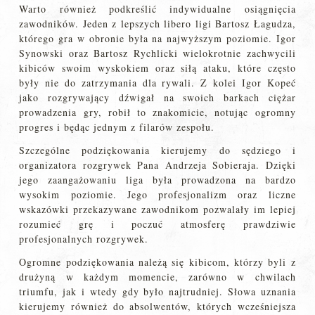
Warto również podkreślić indywidualne osiągnięcia
zawodników. Jeden z lepszych libero ligi Bartosz Łagudza,
którego gra w obronie była na najwyższym poziomie. Igor
Synowski oraz Bartosz Rychlicki wielokrotnie zachwycili
kibiców swoim wyskokiem oraz siłą ataku, które często
były nie do zatrzymania dla rywali. Z kolei Igor Kopeć
jako rozgrywający dźwigał na swoich barkach ciężar
prowadzenia gry, robił to znakomicie, notując ogromny
progres i będąc jednym z filarów zespołu.
Szczególne podziękowania kierujemy do sędziego i
organizatora rozgrywek Pana Andrzeja Sobieraja. Dzięki
jego zaangażowaniu liga była prowadzona na bardzo
wysokim poziomie. Jego profesjonalizm oraz liczne
wskazówki przekazywane zawodnikom pozwalały im lepiej
rozumieć grę i poczuć atmosferę prawdziwie
profesjonalnych rozgrywek.
Ogromne podziękowania należą się kibicom, którzy byli z
drużyną w każdym momencie, zarówno w chwilach
triumfu, jak i wtedy gdy było najtrudniej. Słowa uznania
kierujemy również do absolwentów, których wcześniejsza