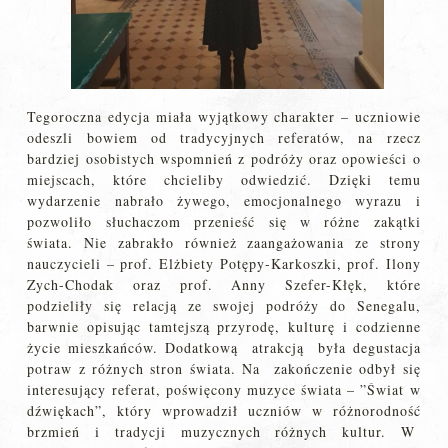
Tegoroczna edycja miała wyjątkowy charakter – uczniowie
odeszli bowiem od tradycyjnych referatów, na rzecz
bardziej osobistych wspomnień z podróży oraz opowieści o
miejscach, które chcieliby odwiedzić. Dzięki temu
wydarzenie nabrało żywego, emocjonalnego wyrazu i
pozwoliło słuchaczom przenieść się w różne zakątki
świata. Nie zabrakło również zaangażowania ze strony
nauczycieli – prof. Elżbiety Potępy-Karkoszki, prof. Ilony
Zych-Chodak oraz prof. Anny Szefer-Kłęk, które
podzieliły się relacją ze swojej podróży do Senegalu,
barwnie opisując tamtejszą przyrodę, kulturę i codzienne
życie mieszkańców. Dodatkową atrakcją była degustacja
potraw z różnych stron świata. Na zakończenie odbył się
interesujący referat, poświęcony muzyce świata – ”Świat w
dźwiękach”, który wprowadził uczniów w różnorodność
brzmień i tradycji muzycznych różnych kultur. W