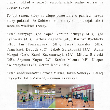
praca i wkład w rozwój zespołu miały realny wpływ na
obecny sukces.
To był sezon, który na długo pozostanie w pamięci, sezon
który pokazał, że Sobieski ma nie tylko potencjał, ale i
serce do wielkich rzeczy.
Skład drużyny: Igor Kopeć, kapitan drużyny (4F), Igor
Synowski (4F), Bartosz Łagudza (4F), Bartosz Rychlicki
(4F), Jan Tomaszewski (4F), Jacek Kawalec (4B),
Franciszek Dyduch (3C), Jakub Zarakowski (3A), Adam
Mazgaj (2A), Karol Kaczmarczyk (2A), Miłosz Bielecki
(2B), Szymon Kogut (2C), Stefan Macura (4F), Kacper
Świerczyński (4F), Gerard Kocik (3G).
Skład absolwentów: Bartosz Miklas, Jakub Sobczyk, Błażej
Czyżycki, Filip Zaziąbł, Szymon Krawczyk.