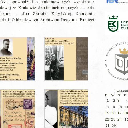
akże opowiedział o podejmowanych wspólnie z
odowej w Krakowie działaniach mających na celu
azjum – ofiar Zbrodni Katyńskiej. Spotkanie
zelnik Oddziałowego Archiwum Instytutu Pamięci
kwiecie
P
W
Ś
C
3
1
2
4
8
9
10
1
15
16
17
1
22
23
24
2
29
30