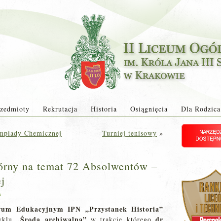
zedmioty
Rekrutacja
Historia
Osiągnięcia
Dla Rodzica
limpiady Chemicznej
Turniej tenisowy
»
órny na temat 72 Absolwentów –
j
a
rum Edukacyjnym IPN „Przystanek Historia”
„Środa archiwalna”
dr
cyklu
w trakcie którego