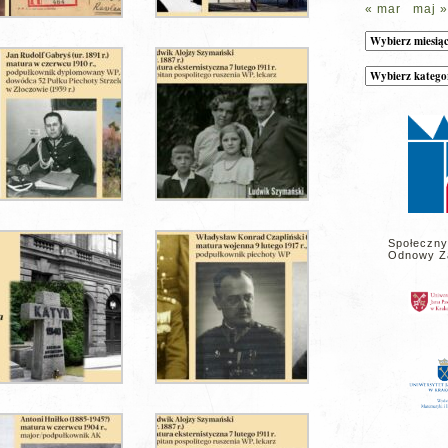
« mar
maj »
Archiwum
Kategorie
wpisów
na
stronie
Społeczny
Odnowy Z