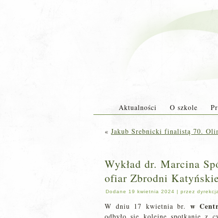
Aktualności
O szkole
Pr
«
Jakub Srebnicki finalistą 70. O
Wykład dr. Marcina Sp
ofiar Zbrodni Katyńskie
Dodane
19 kwietnia 2024
|
przez
dyrekcj
w Cent
W dniu 17 kwietnia br.
odbyło się kolejne spotkanie z 