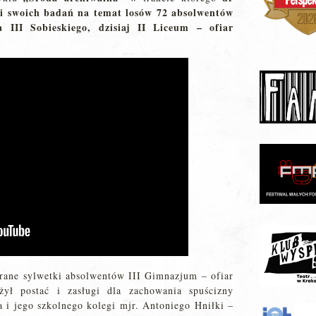
i swoich badań na temat losów 72 absolwentów
III Sobieskiego, dzisiaj II Liceum – ofiar
rane sylwetki absolwentów III Gimnazjum – ofiar
iżył postać i zasługi dla zachowania spuścizny
a i jego szkolnego kolegi mjr. Antoniego Hniłki –