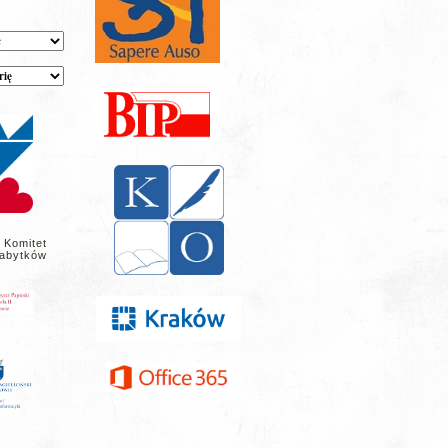
 Komitet
abytków