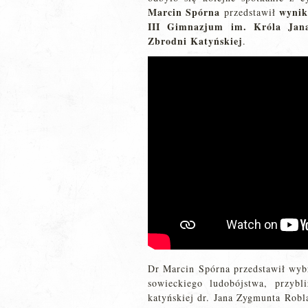
Marcin Spórna
wynik
przedstawił
III Gimnazjum im. Króla Jana 
Zbrodni Katyńskiej
.
Dr Marcin Spórna przedstawił wyb
sowieckiego ludobójstwa, przybl
katyńskiej dr. Jana Zygmunta Robl